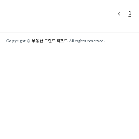
제한된 시간 속에서 최적의 투자 전략을 수립 하기 위해서는 체계적이고 스마트한 접근법이 필수적입니다.
1
navigate_before
부동산 트렌드 리포트
Copyright ©
All rights reserved.